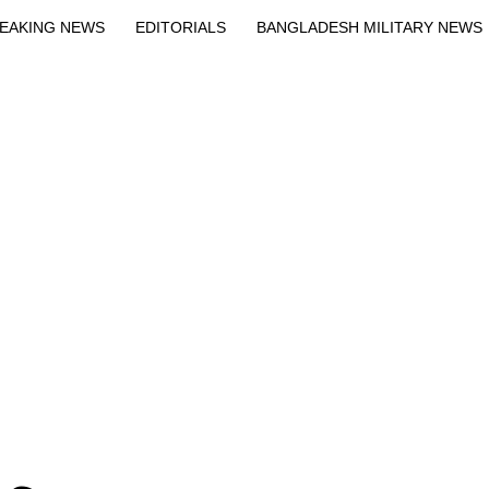
EAKING NEWS
EDITORIALS
BANGLADESH MILITARY NEWS
EWS
BANGLA
BREAKING
BDNEWSNET EXCLUSIVE