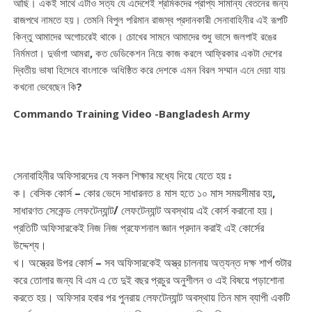
আছি। একই সাথে এটাও সত্য যে এদেশেই শ্রমিকদের প্রাপ্য সামান্য বেতনের জন্য
রাজপথে নামতে হয়। তেমনি বিপুল পরিমান রাজস্ব প্রদানকারী সেনাবাহিনীর এই রূপটি
কিন্তু আমাদের অগোচরেই থাকে। চোখের সামনে আমাদের শুধু ভাসে জলপাই রঙের
নির্মমতা। দুর্ভাগা আমরা, কত ডেডিকেশন নিয়ে কাজ করলে আফ্রিকার একটা দেশের
দ্বিতীয় ভাষা হিসেবে বাংলাকে অধিষ্ঠিত করে দেশকে এমন বিরল সম্মান এনে দেয়া যায়
কখনো ভেবেছেন কি?
Commando Training Video -Bangladesh Army
সেনাবাহিনীর অফিসারদের যে সকল শিক্ষার মধ্যে দিয়ে যেতে হয় ঃ
ক। বেসিক কোর্স – কোর ভেদে সাধারনত ৪ মাস হতে ১০ মাস সময়সীমার হয়,
সাধারণত সেকেন্ড লেফটেন্যান্ট/ লেফটেন্যান্ট অবস্থায় এই কোর্স করানো হয়।
প্রতিটি অফিসারকেই নিজ নিজ প্রফেশনাল জ্ঞান প্রদান করাই এই কোর্সের
উদ্দেশ্য।
খ। অস্ত্রের উপর কোর্স – সব অফিসারকেই অস্ত্র চালনায় অত্যন্ত দক্ষ শার্প শুটার
করে তোলার জন্য বি এম এ তে দুই বছর প্রচুর অনুশীলন ও এই বিষয়ে পড়াশোনা
করতে হয়। অফিসার হবার পর পুনরায় লেফটেন্যান্ট অবস্থায় তিন মাস ব্যাপী একটি