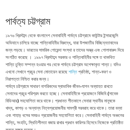
পার্বত্য চট্টগ্রাম
১৯৭৬ খ্রিস্টাব্দ থেকে বাংলাদেশ সেনাবাহিনী পার্বত্য চট্টগ্রামে কাউন্টার ইন্সারজেন্সি
অভিযানে চালিয়ে যাচ্ছে শান্তিবাহিনীর বিরুদ্ধে, যারা উপজাতীয় বিচ্ছিন্নতাবাদের
জন্য লড়ছে। ভারতের সামরিক গোয়েন্দা সংস্থা র তাদের অস্ত্র এবং গোলাবারুদ দিয়ে
সংগঠিত করেছে । ১৯৯৭ খ্রিস্টাব্দে সরকার ও শান্তিবাহিনীর সঙ্গে ত থাকথিত
শান্তি চুক্তি সম্পন্ন হওয়ার পর থেকে পার্বত্য চট্টগ্রাম অপেক্ষাকৃত শান্ত। যদিও
এখনো সেখানে প্রচুর সেনা মোতায়েন রয়েছে
শান্তি
প্রতিষ্ঠা, শান্ত-করণ ও
নিরাপত্তা নিশ্চিত করার জন্য।
পার্বত্য চট্টগ্রামে সাধারণ নাগরিকদের স্বাভাবিক জীবন-যাপন অব্যাহত রাখতে
সেনাদের প্রচুর পরিশ্রম করতে হচ্ছে। সেনাবাহিনীকে প্রয়োজনে বিজিবি (সাবেক
বিডিআর) সহযোগিতা করে থাকে। প্রধানত শীতকালে সেনারা স্থানীয় মানুষকে
খাদ্য, কাপড় ও অন্যান্য নিত্যপ্রয়োজনীয় সামগ্রী সরবরাহ করে থাকে। তারা বন্যা
এবং পাহাড় ধসের সময়ও প্রয়োজনীয় সহযোগিতা করে। সেনাবাহিনী পার্বত্য অঞ্চলের
শান্তি, সংহতি, স্থিতিশীলতা বজায় রাখার প্রধান কারিগর হিসেবে নিজেকে প্রতিষ্ঠিত
করতে সক্ষম হয়েছে।