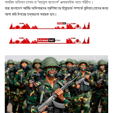
সামরিক অভিযান চালায় যা ‘ব্যালান্স বাফেলো’ এক্সারসাইজ নামে পরিচিত।
যারা বাংলাদেশ আর্মির অফিসারদের প্রশিক্ষণের স্ট্যান্ডার্ড সম্পর্কে সন্দিহান,তাদের জন্য
আশা করি উপরের তথ্যগুলো সহায়ক হবে।