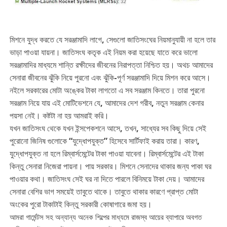
মিশনে যুদ্ধ করতে যে সরঞ্জামাদি লাগে, সেগুলো জাতিসংঘের নিয়মানুযায়ী না হলে তার
ভাড়া পাওয়া যায়না। জাতিসংঘ কতৃক এই নিয়ম করা হয়েছে যাতে করে ভালো
সরঞ্জামাদির মাধ্যমে শান্তি রক্ষীদের জীবনের নিরাপত্তা নিশ্চিত হয়। অথচ আমাদের
সেনারা জীবনের ঝুঁকি নিয়ে পুরনো এবং ঝুঁকি-পূর্ণ সরঞ্জামাদি দিয়ে মিশন করে আসে।
নইলে সরকারের মোটা অঙ্কের টাকা লাগতো এ সব সরঞ্জাম কিনতে। তারা পুরনো
সরঞ্জাম নিয়ে যায় এই মোটিভেশনে যে, আমাদের দেশ গরীব, নতুন সরঞ্জাম কেনার
পয়সা নেই। কষ্টটা না হয় আমরাই করি।
যখন জাতিসংঘ থেকে যখন ইন্সপেকশনে আসে, তখন, সাধ্যের সব কিছু দিয়ে সেই
পুরোনো জিনিষ গুলোকে “যুদ্ধোপযুক্ত” হিসেবে সার্টিফাই করায় তারা। কারণ,
যুদ্ধোপযুক্ত না হলে রিম্বার্সমেন্টের টাকা পাওয়া যাবেনা। রিম্বার্সমেন্টের এই টাকা
কিন্তু সেনারা নিজেরা পায়না। পায় সরকার। মিশনে সেনাদের থাকার জন্য পাকা ঘর
পাওয়ার কথা। জাতিসংঘ সেই ঘর না দিতে পারলে বিনিময়ে টাকা দেয়। আমাদের
সেনারা বেশির ভাগ সময়েই তাবুতে থাকে। তাবুতে থাকার কারণে প্রাপ্ত মোটা
অংকের পুরো টাকাটাই কিন্তু সরকারী কোষাগারে জমা হয়।
আমরা গার্মেন্টস সহ অন্যান্য অনেক শিল্পের মাধ্যমে রাজস্ব আয়ের ব্যাপারে অবগত