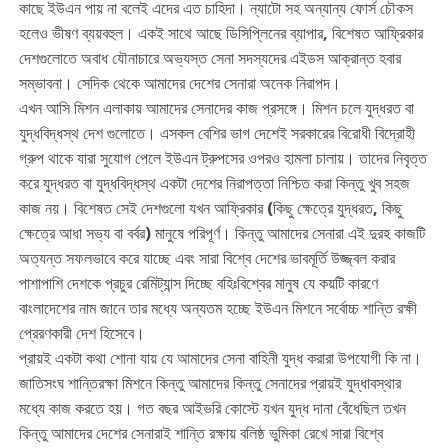
কাছে ইউএন পায় না বলেই এদের এত চাহিদা। ন্যাটো সহ অন্যান্য ফোর্স চৌকস
হলেও ভীষণ ব্যয়বহুল। একই সাথে আছে ডিসিপ্লিনের ব্যাপার, বিশেষত আফ্রিকার
দেশগুলোতে অবাধ যৌনাচারে অভ্যস্ত সেনা সদস্যদের এইডস আক্রান্ত হবার
সম্ভাবনা। সেদিক থেকে আমাদের দেশের সেনারা অনেক নিরাপদ।
এখন আসি মিশন এলাকায় আমাদের সেনাদের কাজ প্রসঙ্গে। মিশন চলে যুদ্ধরত বা
যুদ্ধবিদ্ধস্থ দেশ গুলোতে। এসকল বেশির ভাগ দেশেই সরকারের বিরোধী বিদ্রোহী
গ্রুপ থাকে যারা সুযোগ পেলে ইউএন ট্রুপসের ওপরও হামলা চালায়। তাদের নিবৃত্ত
করে যুদ্ধরত বা যুদ্ধবিদ্ধস্থ একটা দেশের নিরাপত্তা নিশ্চিত করা কিন্তু খুব সহজ
কাজ নয়। বিশেষত সেই দেশগুলো যখন আফ্রিকার (কিছু ক্ষেত্রে যুদ্ধরত, কিছু
ক্ষেত্রে আধা সভ্য বা বর্বর) মানুষে পরিপূর্ণ। কিন্তু আমাদের সেনারা এই দুরহ কাজটি
অত্যন্ত সফলভাবে করে যাচ্ছে এবং সারা বিশ্বে দেশের ভাবমূর্তি উজ্জ্বল করার
পাশাপাশি দেশকে প্রচুর রেমিট্যান্স দিচ্ছে বহিঃবিশ্বের মানুষ যে কয়টি কারণে
বাংলাদেশের নাম জানে তার মধ্যে অন্যতম হচ্ছে ইউএন মিশনে সর্বোচ্চ শান্তি রক্ষী
প্রেরণকারী দেশ হিসেবে।
প্রায়ই একটা কথা শোনা যায় যে আমাদের সেনা বাহিনী যুদ্ধ করারা উপযোগী কি না।
জাতিসংঘ শান্তিরক্ষা মিশনে কিন্তু আমাদের কিন্তু সেনাদের প্রায়ই যুদ্ধাবস্থার
মধ্যে কাজ করতে হয়। গত বছর আইভরি কোস্টে যখন যুদ্ধ দানা বেঁধেছিল তখন
কিন্তু আমাদের দেশের সেনারাই শান্তি রক্ষায় বলিষ্ঠ ভুমিকা রেখে সারা বিশ্বে