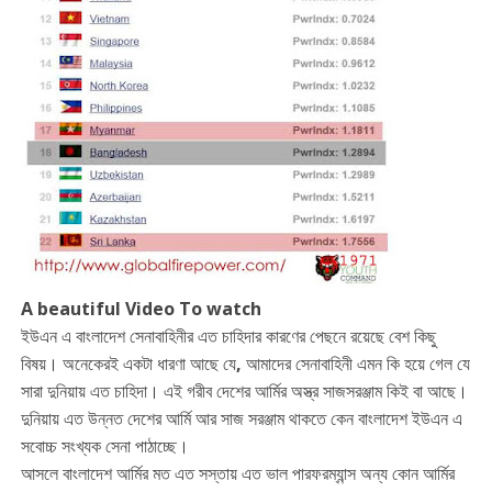
A beautiful Video To watch
ইউএন এ বাংলাদেশ সেনাবাহিনীর এত চাহিদার কারণের পেছনে রয়েছে বেশ কিছু
বিষয়। অনেকেরই একটা ধারণা আছে যে, আমাদের সেনাবাহিনী এমন কি হয়ে গেল যে
সারা দুনিয়ায় এত চাহিদা। এই গরীব দেশের আর্মির অস্ত্র সাজসরঞ্জাম কিই বা আছে।
দুনিয়ায় এত উন্নত দেশের আর্মি আর সাজ সরঞ্জাম থাকতে কেন বাংলাদেশ ইউএন এ
সবোচ্চ সংখ্যক সেনা পাঠাচ্ছে।
আসলে বাংলাদেশ আর্মির মত এত সস্তায় এত ভাল পারফরম্যান্স অন্য কোন আর্মির