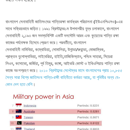
বাংলাদেশ সেনাবাহিনী জাতিসংঘের শান্তিরক্ষা কার্যক্রম পরিচালনা (ইউএনপিএসও)-এর
সাথে সক্রিয়ভাবে জড়িত। ১৯৯১ খ্রিস্টাব্দের১ম উপসাগরীয় যুদ্ধ চলাকালে, বাংলাদেশ
সেনাবাহিনী ২,১৯৩ জন সদস্যবিশিষ্ট একটি দলসৌদি আরব এবং কুয়েতের শান্তি রক্ষা
কাজের পর্যবেক্ষক হিসেবে প্রেরণ করে। পরবর্তীতে, বাংলাদেশ
সেনাবাহিনী নামিবিয়া, কম্বোডিয়া, সোমালিয়া, উগান্ডা/রুয়ান্ডা, মোজাম্বিক,
প্রাক্তন যুগোস্লাভিয়া, লাইবেরিয়া, হাইতি,তাজিকিস্তান, পশ্চিম সাহারা, সিয়েরা
লিওন, কসোভো, জর্জিয়া, পূর্ব তিমুর, কঙ্গো, আইভরি কোস্ট ও ইথিওপিয়ায় শান্তি রক্ষা
কাজে অংশগ্রহণ করে।
২০১০ খ্রিস্টাব্দের সেপ্টেম্বর মাসে বাংলাদেশের প্রায় ১০,৮৫৫
সৈন্য সারা বিশ্বে জাতিসংঘ শান্তি-রক্ষী বাহিনীতে কর্মরত আছে, যা পৃথিবীর অন্য যে-
কোন দেশ হতে বেশি
।