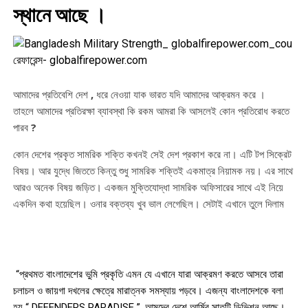
স্থানে আছে ।
রেফারেন্স- globalfirepower.com
আমাদের প্রতিবেশি দেশ , ধরে নেওয়া যাক ভারত যদি আমাদের আক্রমন করে ।
তাহলে আমাদের প্রতিরক্ষা ব্যাবস্থা কি রকম আমরা কি আসলেই কোন প্রতিরোধ করতে
পারব ?
কোন দেশের প্রকৃত সামরিক শক্তি কখনই সেই দেশ প্রকাশ করে না। এটি টপ সিক্রেট
বিষয়। আর যুদ্ধে জিততে কিন্তু শুধু সামরিক শক্তিই একমাত্র নিয়ামক নয়। এর সাথে
আরও অনেক বিষয় জড়িত। একজন মুক্তিযোদ্ধা সামরিক অফিসারের সাথে এই নিয়ে
একদিন কথা হয়েছিল। ওনার বক্তব্য খুব ভাল লেগেছিল। সেটাই এখানে তুলে দিলাম
“প্রথমত বাংলাদেশের ভুমি প্রকৃতি এমন যে এখানে যারা আক্রমণ করতে আসবে তারা
চলাচল ও জায়গা দখলের ক্ষেত্রে মারাত্নক সমস্যায় পড়বে। এজন্য বাংলাদেশকে বলা
হয় “ DEFENDERS PARADISE ”. আমদের দেশে আর্মির সাতটি ডিভিশন আছে।