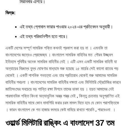
মিয়ানমার এগিয়ে।
বিঃদ্রঃ:
এই তথ্য গ্লোবাল ফায়ার পাওয়ার ২০২৪-এর প্রতিবেদন অনুযায়ী।
এই তথ্য পরিবর্তনশীল হতে পারে।
একটি দেশের সম্পূর্ণ সামরিক শক্তি কখনই প্রকাশ করা হয় না । এমনকি তা
বাংলাদেশের জন্যেও প্রোজেজ্য । বাংলাদেশ সামরিক বাহিনির মত গৌরব উজ্জ্বল
ইতিহাস পৃথিবীর অনেক সামরিক বাহিনীর নেই । এটি এমন একটি সামরিক বাহিনী যা
অন্যায়ের বিরুদ্ধে যুদ্ধ ঘোষণার মাধ্যমে শুরু হয়েছে ২৫ মার্চের সেই কালো রাতের পড়
থেকেই । একটি পাশবিক গনহত্যা এবং তার প্রতিরোধ থেকেই শুরু আমাদের সামরিক
বাহিনীর পথচলা । বাংলাদেশের সামরিক বাহিনীর দক্ষতা এবং মিলিটারি স্ট্রেটেজির কারনে
জাতিসংঘের সবচেয়ে বড় শান্তি রক্ষা মিশনে তাদের ডাকা হয় । হয়ত আমাদের নেই
পারমানবিক শক্তি কিংবা অত্যাধুনিক অস্ত্র শস্ত্র নেই , কিন্তু চেতনায় অনুপ্রাণিত এই
সামরিক বাহিনীর সাথে কোন দাদাগিরি করার চরম মাশুল দিতে হবে যে কোন পরাশক্তিকে
। কারন বাংলাদেশ কে গত হাজার বৎসরে কেউ দাবিয়ে রাখতে পারেনি , পারবেওনা ।
ওয়ার্ল্ড মিলিটারি রাঙ্কিং এ বাংলাদেশ 37 তম