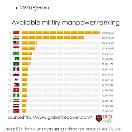
মিলিটারি পুলিশ কোর
সেনাবাহিনীর বিভাগ বা কোর গুলোর নাম খুব সংক্ষিপ্ত এবং সহজবোধ্য করে নিচে দেয়া