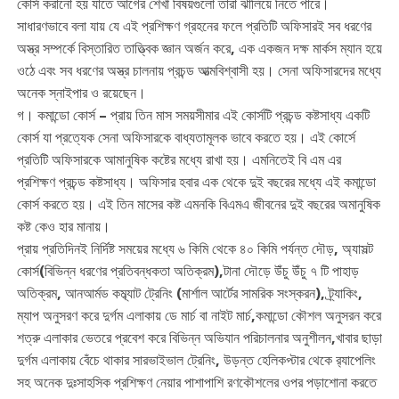
কোর্স করানো হয় যাতে আগের শেখা বিষয়গুলো তারা ঝালিয়ে নিতে পারে।
সাধারণভাবে বলা যায় যে এই প্রশিক্ষণ গ্রহনের ফলে প্রতিটি অফিসারই সব ধরণের
অস্ত্র সম্পর্কে বিস্তারিত তাত্ত্বিক জ্ঞান অর্জন করে, এক একজন দক্ষ মার্কস ম্যান হয়ে
ওঠে এবং সব ধরণের অস্ত্র চালনায় প্রচন্ড আত্মবিশ্বাসী হয়। সেনা অফিসারদের মধ্যে
অনেক স্নাইপার ও রয়েছেন।
গ। কমান্ডো কোর্স – প্রায় তিন মাস সময়সীমার এই কোর্সটি প্রচন্ড কষ্টসাধ্য একটি
কোর্স যা প্রত্যেক সেনা অফিসারকে বাধ্যতামূলক ভাবে করতে হয়। এই কোর্সে
প্রতিটি অফিসারকে আমানুষিক কষ্টের মধ্যে রাখা হয়। এমনিতেই বি এম এর
প্রশিক্ষণ প্রচন্ড কষ্টসাধ্য। অফিসার হবার এক থেকে দুই বছরের মধ্যে এই কমান্ডো
কোর্স করতে হয়। এই তিন মাসের কষ্ট এমনকি বিএমএ জীবনের দুই বছরের অমানুষিক
কষ্ট কেও হার মানায়।
প্রায় প্রতিদিনই নির্দিষ্ট সময়ের মধ্যে ৬ কিমি থেকে ৪০ কিমি পর্যন্ত দৌড়, অ্যাসল্ট
কোর্স(বিভিন্ন ধরণের প্রতিবন্ধকতা অতিক্রম),টানা দৌড়ে উঁচু উঁচু ৭ টি পাহাড়
অতিক্রম, আনআর্মড কম্ব্যাট ট্রেনিং (মার্শাল আর্টের সামরিক সংস্করন), ট্র্যাকিং,
ম্যাপ অনুসরণ করে দুর্গম এলাকায় ডে মার্চ বা নাইট মার্চ,কমান্ডো কৌশল অনুসরন করে
শত্রু এলাকার ভেতরে প্রবেশ করে বিভিন্ন অভিযান পরিচালনার অনুশীলন,খাবার ছাড়া
দুর্গম এলাকায় বেঁচে থাকার সারভাইভাল ট্রেনিং, উড়ন্ত হেলিকপ্টার থেকে র‍্যাপেলিং
সহ অনেক দুঃসাহসিক প্রশিক্ষণ নেয়ার পাশাপাশি রণকৌশলের ওপর পড়াশোনা করতে