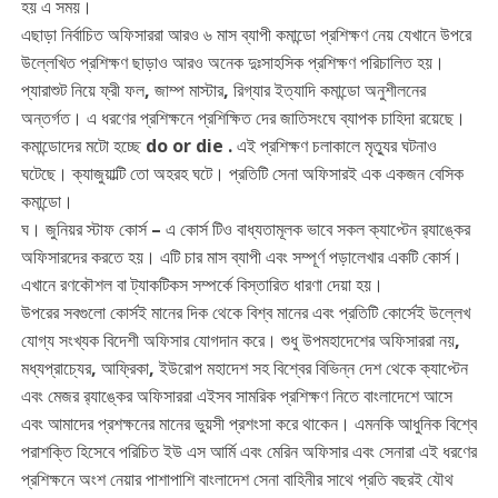
হয় এ সময়।
এছাড়া নির্বাচিত অফিসাররা আরও ৬ মাস ব্যাপী কমান্ডো প্রশিক্ষণ নেয় যেখানে উপরে
উল্লেখিত প্রশিক্ষণ ছাড়াও আরও অনেক দুঃসাহসিক প্রশিক্ষণ পরিচালিত হয়।
প্যারাশুট নিয়ে ফ্রী ফল, জাম্প মাস্টার, রিগ্যার ইত্যাদি কমান্ডো অনুশীলনের
অন্তর্গত। এ ধরণের প্রশিক্ষনে প্রশিক্ষিত দের জাতিসংঘে ব্যাপক চাহিদা রয়েছে।
কমান্ডোদের মটো হচ্ছে do or die . এই প্রশিক্ষণ চলাকালে মৃত্যুর ঘটনাও
ঘটেছে। ক্যাজুয়াল্টি তো অহরহ ঘটে। প্রতিটি সেনা অফিসারই এক একজন বেসিক
কমান্ডো।
ঘ। জুনিয়র স্টাফ কোর্স – এ কোর্স টিও বাধ্যতামূলক ভাবে সকল ক্যাপ্টেন র‍্যাঙ্কের
অফিসারদের করতে হয়। এটি চার মাস ব্যাপী এবং সম্পূর্ণ পড়ালেখার একটি কোর্স।
এখানে রণকৌশল বা ট্যাকটিকস সম্পর্কে বিস্তারিত ধারণা দেয়া হয়।
উপরের সবগুলো কোর্সই মানের দিক থেকে বিশ্ব মানের এবং প্রতিটি কোর্সেই উল্লেখ
যোগ্য সংখ্যক বিদেশী অফিসার যোগদান করে। শুধু উপমহাদেশের অফিসাররা নয়,
মধ্যপ্রাচ্যের, আফ্রিকা, ইউরোপ মহাদেশ সহ বিশ্বের বিভিন্ন দেশ থেকে ক্যাপ্টেন
এবং মেজর র‍্যাঙ্কের অফিসাররা এইসব সামরিক প্রশিক্ষণ নিতে বাংলাদেশে আসে
এবং আমাদের প্রশক্ষনের মানের ভুয়সী প্রশংসা করে থাকেন। এমনকি আধুনিক বিশ্বে
পরাশক্তি হিসেবে পরিচিত ইউ এস আর্মি এবং মেরিন অফিসার এবং সেনারা এই ধরণের
প্রশিক্ষনে অংশ নেয়ার পাশাপাশি বাংলাদেশ সেনা বাহিনীর সাথে প্রতি বছরই যৌথ